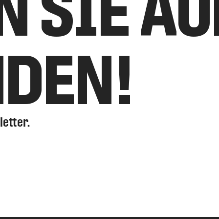
N SIE A
NDEN!
letter.