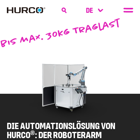
bis max. 30kg Traglast
DIE AUTOMATIONSLÖSUNG VON
®
HURCO
: DER ROBOTERARM