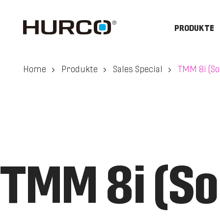
PRODUKTE
Home
Produkte
Sales Special
TMM 8i (So
TMM 8i (So