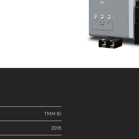
TMM 8i
2018