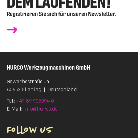
DEM LAUFENDEN!
Registrieren Sie sich für unseren Newsletter.
HURCO
Werkzeugmaschinen GmbH
Gewerbestraße 5a
85652 Pliening
|
Deutschland
Tel.:
+49 89 905094‑0
E-Mail:
info@hurco.de
Follow us