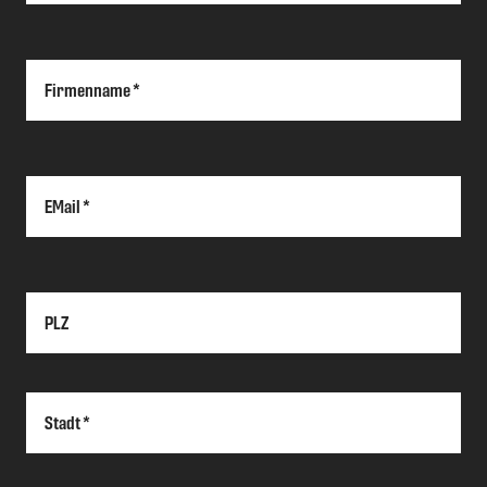
Firmenname *
EMail *
PLZ
Stadt *