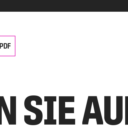
 PDF
N SIE A