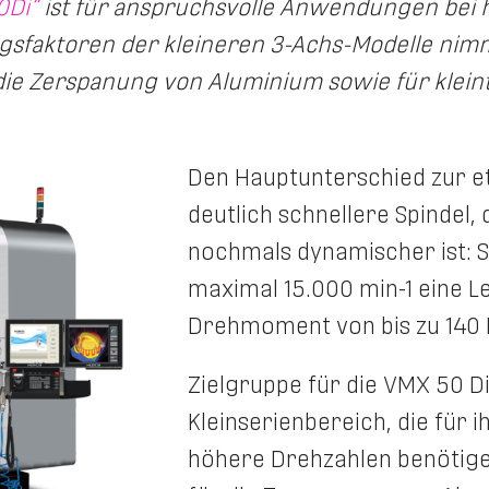
0Di“
ist für anspruchsvolle Anwendungen bei ho
gsfaktoren der kleineren 3-Achs-Modelle nim
r die Zerspanung von Aluminium sowie für klei
Den Hauptunterschied zur et
deutlich schnellere Spindel
nochmals dynamischer ist: So
maximal 15.000 min-1 eine Le
Drehmoment von bis zu 140 
Zielgruppe für die VMX 50 Di 
Kleinserienbereich, die für
höhere Drehzahlen benötigen