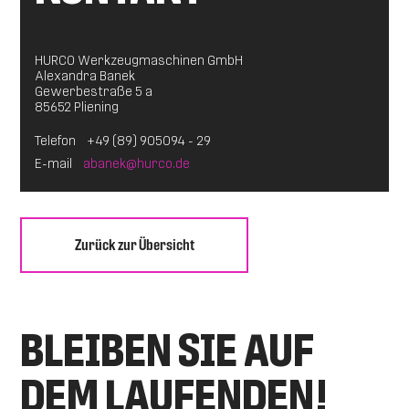
HURCO Werkzeugmaschinen GmbH
Alexandra Banek
Gewerbestraße 5 a
85652 Pliening
Telefon
+49 (89) 905094 - 29
E-mail
abanek@hurco.de
Zurück zur Übersicht
BLEIBEN SIE AUF
DEM LAUFENDEN!