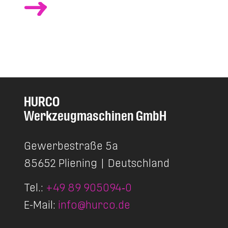
HURCO
Werkzeugmaschinen GmbH
Gewerbestraße 5a
85652 Pliening
|
Deutschland
Tel.:
+49 89 905094‑0
E-Mail:
info@hurco.de