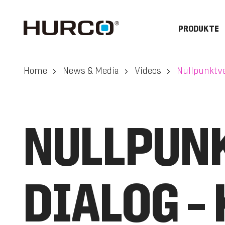
PRODUKTE
Home
News & Media
Videos
Nullpunkt­
NULLPUNK
DIALOG –