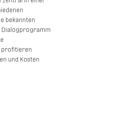
zentral in einer
chiedenen
ie bekannten
im Dialogprogramm
ie
profitieren
hen und Kosten