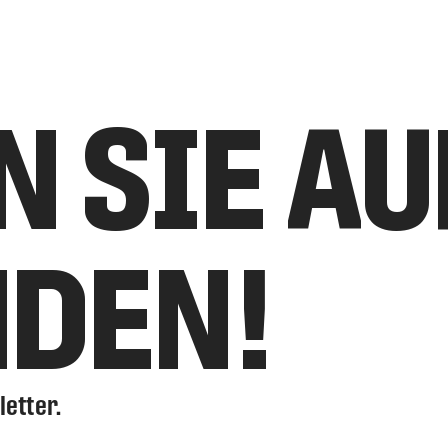
N SIE A
NDEN!
letter.