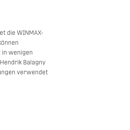
tet die WINMAX-
 können
z in wenigen
 Hendrik Balagny
llungen verwendet