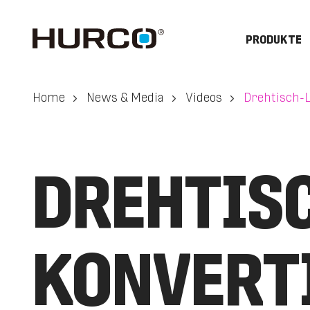
PRODUKTE
Home
News & Media
Videos
Drehtisch-
DREHTISC
KONVERTI