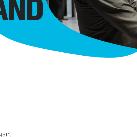
AND
gart.