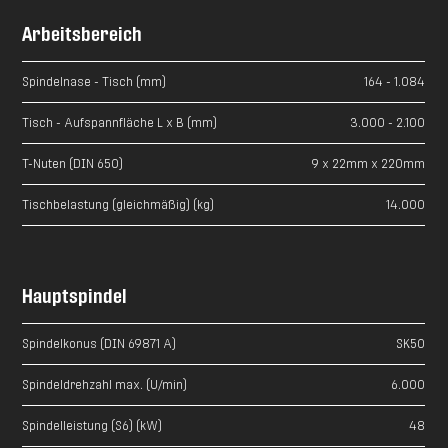
Arbeitsbereich
Spindelnase - Tisch (mm)
164 - 1.084
Tisch - Aufspannfläche L x B (mm)
3.000 - 2.100
T-Nuten (DIN 650)
9 x 22mm x 220mm
Tischbelastung (gleichmäßig) (kg)
14.000
Hauptspindel
Spindelkonus (DIN 69871 A)
SK50
Spindeldrehzahl max. (U/min)
6.000
Spindelleistung (S6) (kW)
48