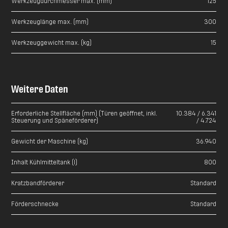
Werkzeugdurchmesser max. (mm)
125
Werkzeuglänge max. (mm)
300
Werkzeuggewicht max. (kg)
15
Weitere Daten
Erforderliche Stellfläche (mm) (Türen geöffnet, inkl.
10.384 / 6.341
Steuerung und Späneförderer)
/ 4.724
Gewicht der Maschine (kg)
36.940
Inhalt Kühlmitteltank (l)
800
Kratzbandförderer
Standard
Förderschnecke
Standard