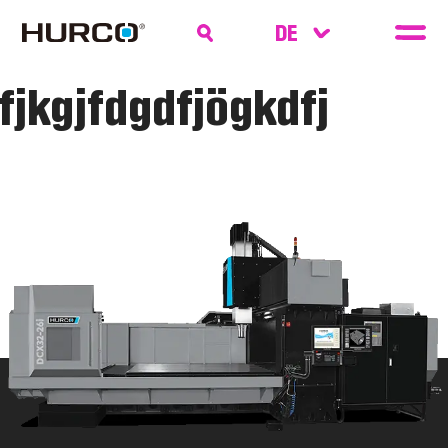
fjkgjfdgdfjögkdfj