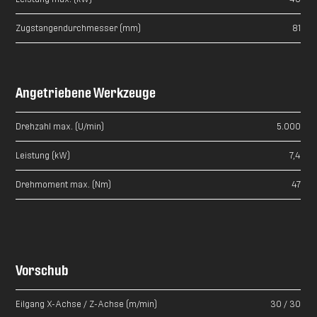
Zugstangendurchmesser (mm)
81
Angetriebene Werkzeuge
Drehzahl max. (U/min)
5.000
Leistung (kW)
7,4
Drehmoment max. (Nm)
47
Vorschub
Eilgang X-Achse / Z-Achse (m/min)
30 / 30