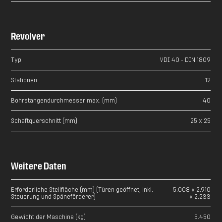
Revolver
Typ
VDI 40 - DIN 1809
Stationen
12
Bohrstangendurchmesser max. (mm)
40
Schaftquerschnitt (mm)
25 x 25
Weitere Daten
Erforderliche Stellfläche (mm) (Türen geöffnet, inkl.
5.008 x 2.910
Steuerung und Späneförderer)
x 2.233
Gewicht der Maschine (kg)
5.450