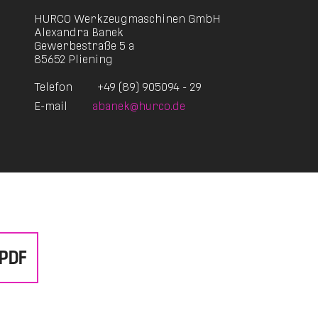
HURCO Werkzeugmaschinen GmbH
Alexandra Banek
Gewerbestraße 5 a
85652 Pliening
Telefon
+49 (89) 905094 - 29
E-mail
abanek@hurco.de
 PDF