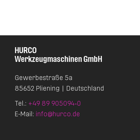
HURCO
Werkzeugmaschinen GmbH
Gewerbestraße 5a
85652 Pliening
|
Deutschland
Tel.:
+49 89 905094‑0
E-Mail:
info@hurco.de