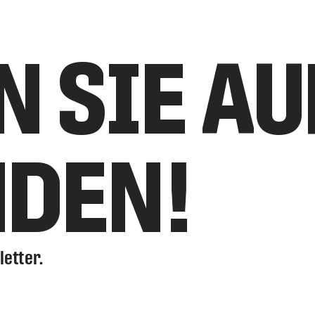
N SIE A
NDEN!
letter.