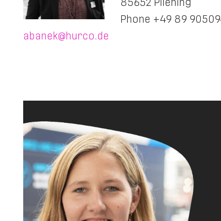
85652 Pliening
Phone +49 89 90509
abanek@hurco.de