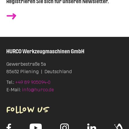
Registrieren Sie sich für unseren Newsletter.
HURCO
Werkzeugmaschinen GmbH
Gewerbestraße 5a
85652 Pliening
|
Deutschland
Tel.:
+49 89 905094‑0
E-Mail:
info@hurco.de
Follow us