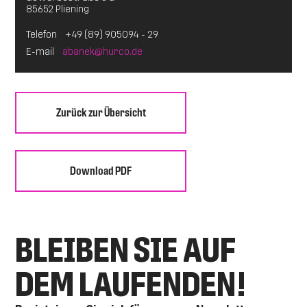
85652 Pliening
Telefon
+49 (89) 905094 - 29
E-mail
abanek@hurco.de
Zurück zur Übersicht
Download PDF
BLEIBEN SIE AUF
DEM LAUFENDEN!