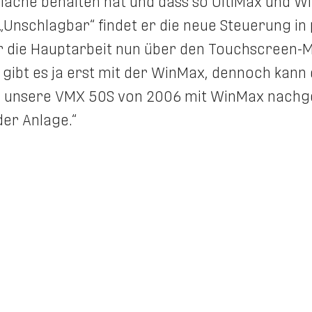
läche behalten hat und dass so UltiMax und Wi
 „Unschlagbar“ findet er die neue Steuerung in p
r die Hauptarbeit nun über den Touchscreen-Mo
 gibt es ja erst mit der WinMax, dennoch kann
 unsere VMX 50S von 2006 mit WinMax nachge
der Anlage.“