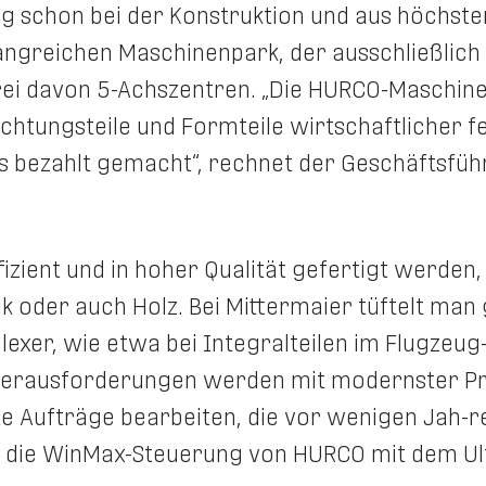
ng schon bei der Konstruktion und aus höchster
fangreichen Maschinenpark, der ausschließlic
drei davon 5-Achszentren. „Die HURCO-Maschinen
chtungsteile und Formteile wirtschaftlicher f
s bezahlt gemacht“, rechnet der Geschäftsfüh
izient und in hoher Qualität gefertigt werden,
mik oder auch Holz. Bei Mittermaier tüftelt ma
er, wie etwa bei Integralteilen im Flugzeug-
e Herausforderungen werden mit modernster Pr
 Aufträge bearbeiten, die vor wenigen Jah-
ier die WinMax-Steuerung von HURCO mit dem Ul