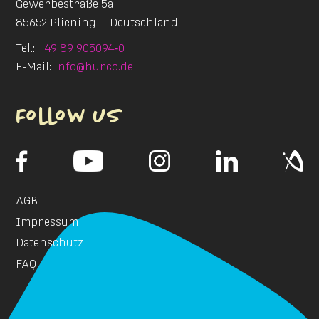
Gewerbestraße 5a
85652 Pliening
|
Deutschland
Tel.:
+49 89 905094‑0
E-Mail:
info@hurco.de
Follow us
AGB
Impressum
Datenschutz
FAQ