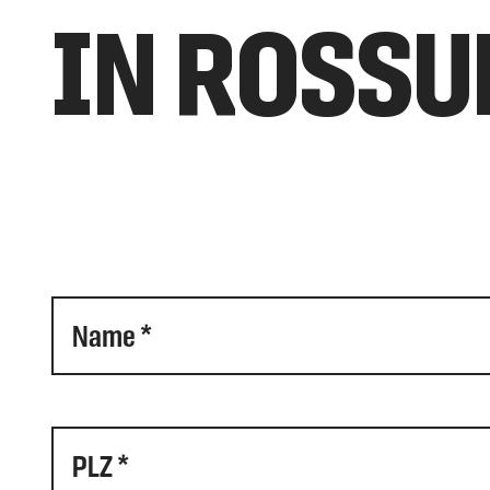
IN ROSSU
Name *
PLZ *